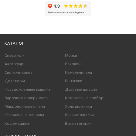
КАТАЛОГ
Смесители
Мойки
Аксессуары
Раковины
Системы слива
Измельчители
Дозаторы
Вытяжки
Посудомоечные машины
Духовые шкафы
Варочные поверхности
Компактные приборы
Микроволновые печи
Холодильники
Стиральные машины
Винные шкафы
Кофемашины
Все категории